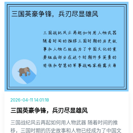
2026-04-11 14:01:18
三国英豪争锋，兵刃尽显雄风
三国战纪风云再起如何用人物武器 随着时间的推
移，三国时期的历史故事和人物已经成为了中国文