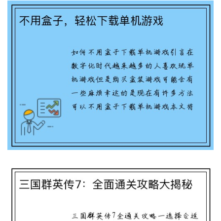
三国群英传7：全面通关攻略大揭秘