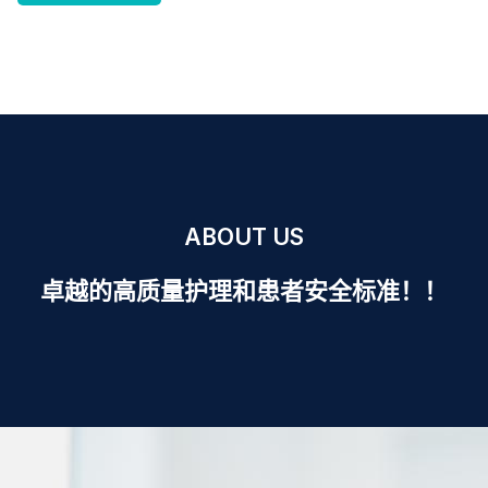
ABOUT US
卓越的高质量护理和患者安全标准！！