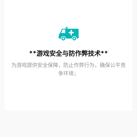
**游戏安全与防作弊技术**
为游戏提供安全保障，防止作弊行为，确保公平竞
争环境；