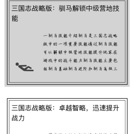
三国志战略版：卓越智略，迅速提升战力