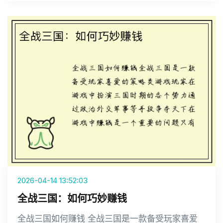
2026-04-14 13:52:03
全战三国：如何巧妙赚钱
全战三国如何赚钱 全战三国是一款备受玩家喜爱